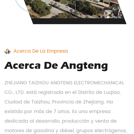
Acerca De La Empresa
Acerca De Angteng
ZHEJIANG TAIZHOU ANGTENG ELECTROMECHANICAL
CO., LTD. está registrada en el Distrito de Luqiao,
Ciudad de Taizhou, Provincia de Zhejiang. Ha
existido por más de 7 años. Es una empresa
dedicada al desarrollo, producción y venta de
motores de gasolina y diésel, grupos electrógenos,