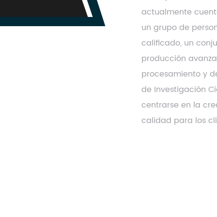
actualmente cuent
un grupo de person
calificado, un con
producción avanza
procesamiento y des
de Investigación Ci
centrarse en la cr
calidad para los cl