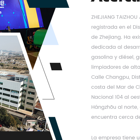
ZHEJIANG TAIZHOU 
registrada en el Di
de Zhejiang. Ha ex
dedicada al desarr
gasolina y diésel,
limpiadores de alt
Calle Changpu, Dist
costa del Mar de Ch
Nacional 104 al oe
Hángzhōu al norte, 
encuentra cerca de
La empresa tiene u