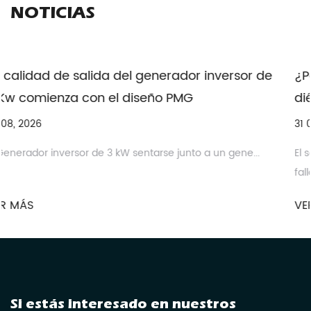
NOTICIAS
ersor de
¿Por qué se sobrecalienta una bomba 
diésel industrial?
31 07, 2026
to a un gene...
El sobrecalentamiento sigue siendo uno de los pu
falla más c...
VER MÁS
Si estás interesado en nuestros